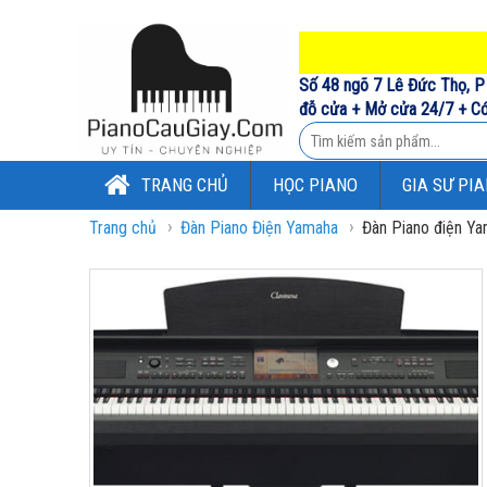
Số 48 ngõ 7 Lê Đức Thọ, P 
đỗ cửa + Mở cửa 24/7 + Có
TRANG CHỦ
HỌC PIANO
GIA SƯ PI
›
›
Trang chủ
Đàn Piano Điện Yamaha
Đàn Piano điện Y