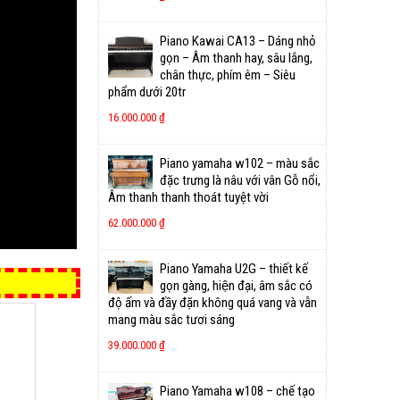
Piano Kawai CA13 – Dáng nhỏ
gọn – Âm thanh hay, sâu lắng,
chân thực, phím êm – Siêu
phẩm dưới 20tr
16.000.000
₫
Piano yamaha w102 – màu sắc
đặc trưng là nâu với vân Gỗ nổi,
Âm thanh thanh thoát tuyệt vời
62.000.000
₫
Piano Yamaha U2G – thiết kế
gọn gàng, hiện đại, âm sắc có
độ ấm và đầy đặn không quá vang và vẫn
mang màu sắc tươi sáng
39.000.000
₫
Piano Yamaha w108 – chế tạo