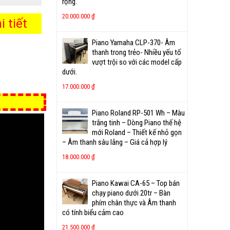
rộng.
20.000.000
₫
 tiết
Piano Yamaha CLP-370- Âm
thanh trong trẻo- Nhiều yếu tố
vượt trội so với các model cấp
dưới.
17.000.000
₫
Piano Roland RP-501 Wh – Màu
trắng tinh – Dòng Piano thế hệ
mới Roland – Thiết kế nhỏ gọn
– Âm thanh sâu lắng – Giá cả hợp lý
18.000.000
₫
Piano Kawai CA-65 – Top bán
chạy piano dưới 20tr – Bàn
phím chân thực và Âm thanh
có tính biểu cảm cao
21.500.000
₫