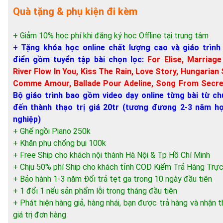
Quà tặng & phụ kiện đi kèm
+ Giảm 10% học phí khi đăng ký học Offline tại trung tâm
+
Tặng khóa học online chất lượng cao và giáo trình
điển gồm tuyển tập bài chọn lọc:
For Elise, Marriage
River Flow In You, Kiss The Rain, Love Story, Hungarian
Comme Amour, Ballade Pour Adeline, Song From Secre
Bộ giáo trình bao gồm video dạy online từng bài từ ch
đến thành thạo trị giá 20tr (tương đương 2-3 năm h
nghiệp)
+ Ghế ngồi Piano 250k
+ Khăn phụ chống bụi 100k
+ Free Ship cho khách nội thành Hà Nội & Tp Hồ Chí Minh
+ Chịu 50% phí Ship cho khách tỉnh COD Kiểm Trả Hàng Trực
+ Bảo hành 1-3 năm Đổi trả tẹt ga trong 10 ngày đầu tiên
+ 1 đổi 1 nếu sản phẩm lỗi trong tháng đầu tiên
+ Phát hiện hàng giả, hàng nhái, bạn được trả hàng và nhận
giá trị đơn hàng