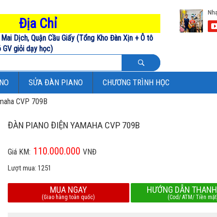
Địa Chỉ
Mai Dịch, Quận Cầu Giấy (Tổng Kho Đàn Xịn + Ô tô
 GV giỏi dạy học)
ANO
SỬA ĐÀN PIANO
CHƯƠNG TRÌNH HỌC
amaha CVP 709B
ĐÀN PIANO ĐIỆN YAMAHA CVP 709B
110.000.000
Giá KM:
VNĐ
Lượt mua:
1251
MUA NGAY
HƯỚNG DẪN THANH
(Giao hàng toàn quốc)
(Cod/ ATM/ Tiền mặt