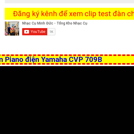
Đăng ký kênh để xem clip test đàn chi
Đàn Piano điện Yamaha CVP 709B