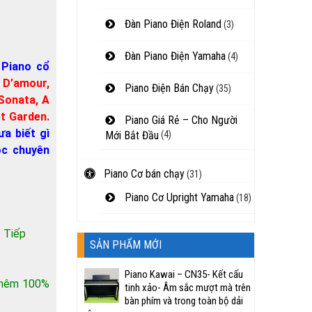
Đàn Piano Điện Roland
(3)
Đàn Piano Điện Yamaha
(4)
 Piano cổ
 D’amour,
Piano Điện Bán Chạy
(35)
 Sonata, A
t Garden.
Piano Giá Rẻ – Cho Người
ưa biết gì
Mới Bắt Đầu
(4)
ọc chuyên
Piano Cơ bán chạy
(31)
Piano Cơ Upright Yamaha
(18)
 Tiếp
SẢN PHẨM MỚI
Piano Kawai – CN35- Kết cấu
 thêm 100%
tinh xảo- Âm sắc mượt mà trên
bàn phím và trong toàn bộ dải