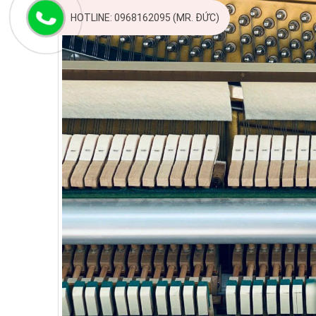
HOTLINE: 0968162095 (MR. ĐỨC)