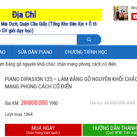
Địa Chỉ
Mai Dịch, Quận Cầu Giấy (Tổng Kho Đàn Xịn + Ô tô
 GV giỏi dạy học)
ANO
SỬA ĐÀN PIANO
CHƯƠNG TRÌNH HỌC
làm bằng gỗ nguyên khối chắc chắn mang phong cách cổ điển
PIANO DIPASION 125 – LÀM BẰNG GỖ NGUYÊN KHỐI CHẮ
MANG PHONG CÁCH CỔ ĐIỂN
20.000.000
Giá cũ: 24.000.000
VNĐ
Giá KM:
VNĐ
Lượt mua:
1064
MUA NGAY
HƯỚNG DẪN THANH
(Giao hàng toàn quốc)
(Cod/ ATM/ Tiền mặt