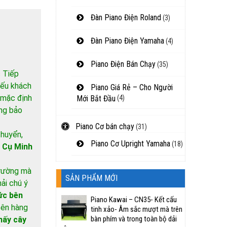
Đàn Piano Điện Roland
(3)
Đàn Piano Điện Yamaha
(4)
Piano Điện Bán Chạy
(35)
 Tiếp
nếu khách
Piano Giá Rẻ – Cho Người
 mặc định
Mới Bắt Đầu
(4)
ông bảo
Piano Cơ bán chạy
(31)
chuyển,
Piano Cơ Upright Yamaha
(18)
 Cụ Minh
trường mà
SẢN PHẨM MỚI
ải chú ý
ức bên
Piano Kawai – CN35- Kết cấu
 bên hàng
tinh xảo- Âm sắc mượt mà trên
bàn phím và trong toàn bộ dải
ấy cây