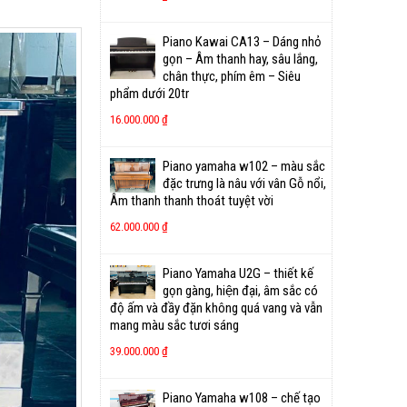
Piano Kawai CA13 – Dáng nhỏ
gọn – Âm thanh hay, sâu lắng,
chân thực, phím êm – Siêu
phẩm dưới 20tr
16.000.000
₫
Piano yamaha w102 – màu sắc
đặc trưng là nâu với vân Gỗ nổi,
Âm thanh thanh thoát tuyệt vời
62.000.000
₫
Piano Yamaha U2G – thiết kế
gọn gàng, hiện đại, âm sắc có
độ ấm và đầy đặn không quá vang và vẫn
mang màu sắc tươi sáng
39.000.000
₫
Piano Yamaha w108 – chế tạo