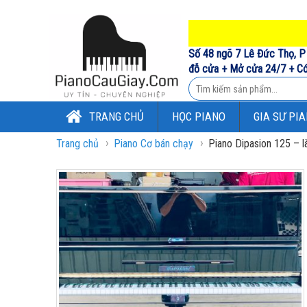
Số 48 ngõ 7 Lê Đức Thọ, P 
đỗ cửa + Mở cửa 24/7 + Có
TRANG CHỦ
HỌC PIANO
GIA SƯ PI
›
›
Trang chủ
Piano Cơ bán chạy
Piano Dipasion 125 – 