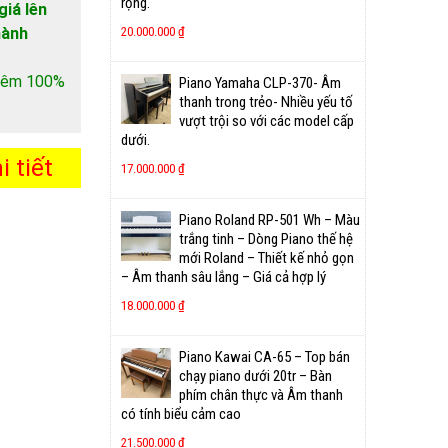
rộng.
giá lên
hành
20.000.000
₫
 thêm 100%
Piano Yamaha CLP-370- Âm
thanh trong trẻo- Nhiều yếu tố
vượt trội so với các model cấp
dưới.
 tiết
17.000.000
₫
Piano Roland RP-501 Wh – Màu
trắng tinh – Dòng Piano thế hệ
mới Roland – Thiết kế nhỏ gọn
– Âm thanh sâu lắng – Giá cả hợp lý
18.000.000
₫
Piano Kawai CA-65 – Top bán
chạy piano dưới 20tr – Bàn
phím chân thực và Âm thanh
có tính biểu cảm cao
21.500.000
₫