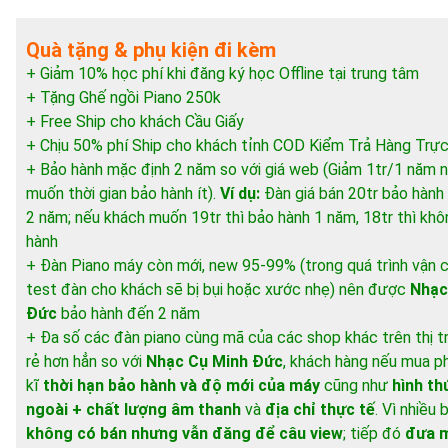
Quà tặng & phụ kiện đi kèm
+ Giảm 10% học phí khi đăng ký học Offline tại trung tâm
+ Tặng Ghế ngồi Piano 250k
+ Free Ship cho khách Cầu Giấy
+ Chịu 50% phí Ship cho khách tỉnh COD Kiểm Trả Hàng Trực
+ Bảo hành mặc định 2 năm so với giá web (Giảm 1tr/1 năm 
muốn thời gian bảo hành ít).
Ví dụ:
Đàn giá bán 20tr bảo hành
2 năm; nếu khách muốn 19tr thì bảo hành 1 năm, 18tr thì kh
hành
+ Đàn Piano máy còn mới, new 95-99% (trong quá trình vận 
test đàn cho khách sẽ bị bụi hoặc xước nhẹ) nên được
Nhạc
Đức
bảo hành đến 2 năm
+ Đa số các đàn piano cùng mã của các shop khác trên thị 
rẻ hơn hẳn so với
Nhạc Cụ Minh Đức
, khách hàng nếu mua ph
kĩ
thời hạn bảo hành và độ mới của máy
cũng như
hình th
ngoài + chất lượng âm thanh
và
địa chỉ thực tế
. Vì nhiều
không có bán nhưng vẫn đăng để câu view
; tiếp đó
đưa m