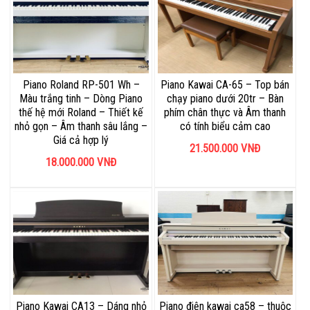
Piano Roland RP-501 Wh –
Piano Kawai CA-65 – Top bán
Màu trắng tinh – Dòng Piano
chạy piano dưới 20tr – Bàn
thế hệ mới Roland – Thiết kế
phím chân thực và Âm thanh
nhỏ gọn – Âm thanh sâu lắng –
có tính biểu cảm cao
Giá cả hợp lý
21.500.000
VNĐ
18.000.000
VNĐ
Piano Kawai CA13 – Dáng nhỏ
Piano điện kawai ca58 – thuộc