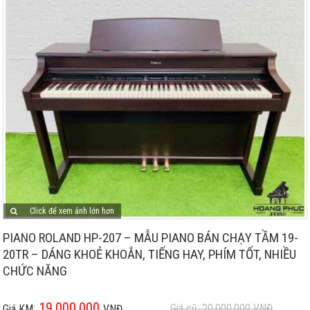
Click để xem ảnh lớn hơn
PIANO ROLAND HP-207 – MẪU PIANO BÁN CHẠY TẦM 19-
20TR – DÁNG KHOẺ KHOẮN, TIẾNG HAY, PHÍM TỐT, NHIỀU
CHỨC NĂNG
19.000.000
Giá cũ: 20.000.000
VNĐ
Giá KM:
VNĐ