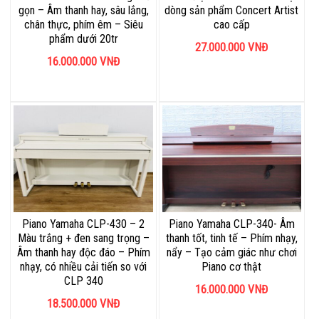
gọn – Âm thanh hay, sâu lắng,
dòng sản phẩm Concert Artist
chân thực, phím êm – Siêu
cao cấp
phẩm dưới 20tr
27.000.000
VNĐ
16.000.000
VNĐ
Piano Yamaha CLP-430 – 2
Piano Yamaha CLP-340- Âm
Màu trắng + đen sang trọng –
thanh tốt, tinh tế – Phím nhạy,
Âm thanh hay độc đáo – Phím
nẩy – Tạo cảm giác như chơi
nhạy, có nhiều cải tiến so với
Piano cơ thật
CLP 340
16.000.000
VNĐ
18.500.000
VNĐ