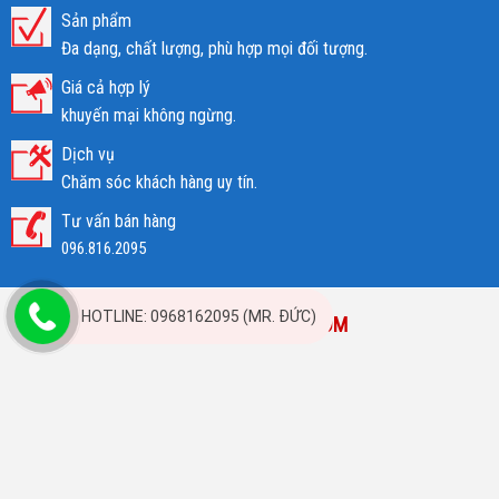
Sản phẩm
Đa dạng, chất lượng, phù hợp mọi đối tượng.
Giá cả hợp lý
khuyến mại không ngừng.
Dịch vụ
Chăm sóc khách hàng uy tín.
Tư vấn bán hàng
096.816.2095
HOTLINE: 0968162095 (MR. ĐỨC)
BẢN ĐỒ TRUNG TÂM PIANOCAUGIAY.COM