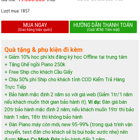
Lượt mua:
1857
MUA NGAY
HƯỚNG DẪN THANH TOÁN
(Giao hàng toàn quốc)
(Cod/ ATM/ Tiền mặt)
Quà tặng & phụ kiện đi kèm
+ Giảm 10% học phí khi đăng ký học Offline tại trung tâm
+ Tặng Ghế ngồi Piano 250k
+ Free Ship cho khách Cầu Giấy
+ Chịu 50% phí Ship cho khách tỉnh COD Kiểm Trả Hàng
Trực Tiếp
+ Bảo hành mặc định 2 năm so với giá web (Giảm 1tr/1 năm
nếu khách muốn thời gian bảo hành ít).
Ví dụ:
Đàn giá bán
20tr bảo hành mặc định 2 năm; nếu khách muốn 19tr thì bảo
hành 1 năm, 18tr thì không bảo hành
+ Đàn Piano máy còn mới, new 95-99% (trong quá trình vận
chuyển, test đàn cho khách sẽ bị bụi hoặc xước nhẹ) nên
được
Nhạc Cụ Minh Đức
bảo hành đến 2 năm