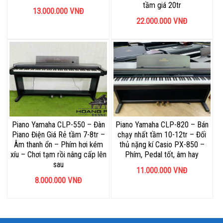
tầm giá 20tr
13.000.000
VNĐ
22.000.000
VNĐ
Piano Yamaha CLP-550 – Đàn
Piano Yamaha CLP-820 – Bán
Piano Điện Giá Rẻ tầm 7-8tr –
chạy nhất tầm 10-12tr – Đối
Âm thanh ổn – Phím hơi kém
thủ nặng kí Casio PX-850 –
xíu – Chơi tạm rồi nâng cấp lên
Phím, Pedal tốt, âm hay
sau
11.000.000
VNĐ
8.000.000
VNĐ