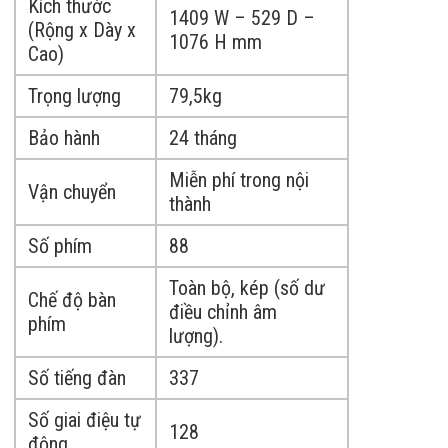
Kích thước
1409 W – 529 D –
(Rộng x Dày x
1076 H mm
Cao)
Trọng lượng
79,5kg
Bảo hành
24 tháng
Miễn phí trong nội
Vận chuyển
thành
Số phím
88
Toàn bộ, kép (số dư
Chế độ bàn
điều chỉnh âm
phím
lượng).
Số tiếng đàn
337
Số giai điệu tự
128
động