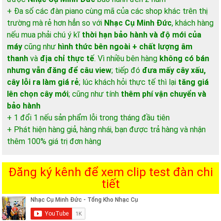
+ Đa số các đàn piano cùng mã của các shop khác trên thị
trường mà rẻ hơn hẳn so với
Nhạc Cụ Minh Đức
, khách hàng
nếu mua phải chú ý kĩ
thời hạn bảo hành và độ mới của
máy
cũng như
hình thức bên ngoài + chất lượng âm
thanh
và
địa chỉ thực tế
. Vì nhiều bên hàng
không có bán
nhưng vẫn đăng để câu view
; tiếp đó
đưa mấy cây xấu,
cây lỗi ra làm giá rẻ
; lúc khách hỏi thực tế thì lại
tăng giá
lên chọn cây mới
; cũng như tính
thêm phí vận chuyển và
bảo hành
+ 1 đổi 1 nếu sản phẩm lỗi trong tháng đầu tiên
+ Phát hiện hàng giả, hàng nhái, bạn được trả hàng và nhận
thêm 100% giá trị đơn hàng
Đăng ký kênh để xem clip test đàn chi
tiết