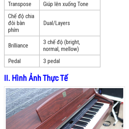
Transpose
Giúp lên xuống Tone
Chế độ chia
đôi bàn
Dual/Layers
phím
3 chế độ (bright,
Brilliance
normal, mellow)
Pedal
3 pedal
II. Hình Ảnh Thực Tế