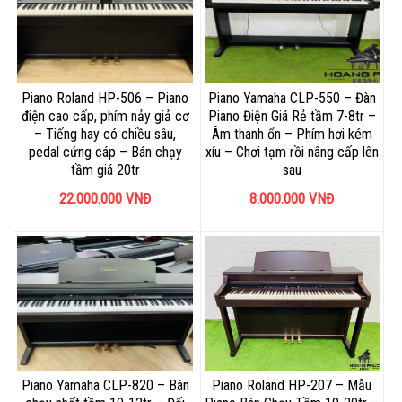
Piano Roland HP-506 – Piano
Piano Yamaha CLP-550 – Đàn
điện cao cấp, phím nảy giả cơ
Piano Điện Giá Rẻ tầm 7-8tr –
– Tiếng hay có chiều sâu,
Âm thanh ổn – Phím hơi kém
pedal cứng cáp – Bán chạy
xíu – Chơi tạm rồi nâng cấp lên
tầm giá 20tr
sau
22.000.000
VNĐ
8.000.000
VNĐ
Piano Yamaha CLP-820 – Bán
Piano Roland HP-207 – Mẫu