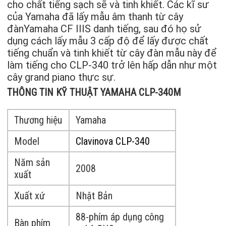
cho chất tiếng sạch sẽ và tinh khiết. Các kĩ sư
của Yamaha đã lấy mẫu âm thanh từ cây
đànYamaha CF IIIS danh tiếng, sau đó họ sử
dụng cách lấy mẫu 3 cấp độ để lấy được chất
tiếng chuẩn và tinh khiết từ cây đàn mẫu này để
làm tiếng cho CLP-340 trở lên hấp dẫn như một
cây grand piano thực sự.
THÔNG TIN KỸ THUẬT YAMAHA CLP-340M
Thương hiệu
Yamaha
Model
Clavinova CLP-340
Năm sản
2008
xuất
Xuất xứ
Nhật Bản
88-phím áp dụng công
Bàn phím