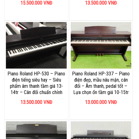
15.500.000
VNĐ
13.500.000
VNĐ
Piano Roland HP-530 – Piano
Piano Roland HP-337 – Piano
điện tiếng siêu hay – Siêu
điện đẹp, mầu nâu mận, cân
phẩm âm thanh tầm giá 13-
đối – Âm thanh, pedal tốt –
14tr – Cân đối chuẩn chỉnh
Lựa chọn ổn tầm giá 10-15tr
13.500.000
VNĐ
13.000.000
VNĐ