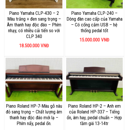
Piano Yamaha CLP-430 – 2
Piano Yamaha CLP-240 –
Màu trắng + đen sang trọng –
Dòng đàn cao cấp của Yamaha
Âm thanh hay độc đáo – Phím
– Có cổng cắm USB – hệ
nhạy, có nhiều cải tiến so với
thống pedal tốt
CLP 340
15.000.000
VNĐ
18.500.000
VNĐ
Piano Roland HP-7-Màu gỗ nâu
Piano Roland HP-2 – Anh em
đỏ sang trọng – Chất lượng âm
của Roland HP-337 – Tiếng
thanh hay độc đáo mới lạ –
ổn, âm hay, pedal chuẩn – Hợp
Phím nẩy, pedal ổn.
tầm giá 13-14tr