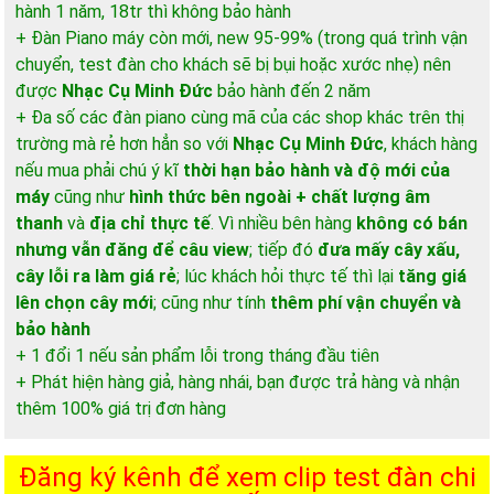
hành 1 năm, 18tr thì không bảo hành
+ Đàn Piano máy còn mới, new 95-99% (trong quá trình vận
chuyển, test đàn cho khách sẽ bị bụi hoặc xước nhẹ) nên
được
Nhạc Cụ Minh Đức
bảo hành đến 2 năm
+ Đa số các đàn piano cùng mã của các shop khác trên thị
trường mà rẻ hơn hẳn so với
Nhạc Cụ Minh Đức
, khách hàng
nếu mua phải chú ý kĩ
thời hạn bảo hành và độ mới của
máy
cũng như
hình thức bên ngoài + chất lượng âm
thanh
và
địa chỉ thực tế
. Vì nhiều bên hàng
không có bán
nhưng vẫn đăng để câu view
; tiếp đó
đưa mấy cây xấu,
cây lỗi ra làm giá rẻ
; lúc khách hỏi thực tế thì lại
tăng giá
lên chọn cây mới
; cũng như tính
thêm phí vận chuyển và
bảo hành
+ 1 đổi 1 nếu sản phẩm lỗi trong tháng đầu tiên
+ Phát hiện hàng giả, hàng nhái, bạn được trả hàng và nhận
thêm 100% giá trị đơn hàng
Đăng ký kênh để xem clip test đàn chi