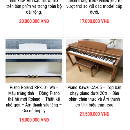
tinh xảo- Âm sắc mượt mà
thanh trong trẻo- Nhiều yếu tố
trên bàn phím và trong toàn bộ
vượt trội so với các model cấp
dải rộng.
dưới.
20.000.000
VNĐ
17.000.000
VNĐ
Piano Roland RP-501 Wh –
Piano Kawai CA-65 – Top bán
Màu trắng tinh – Dòng Piano
chạy piano dưới 20tr – Bàn
thế hệ mới Roland – Thiết kế
phím chân thực và Âm thanh
nhỏ gọn – Âm thanh sâu lắng –
có tính biểu cảm cao
Giá cả hợp lý
21.500.000
VNĐ
18.000.000
VNĐ