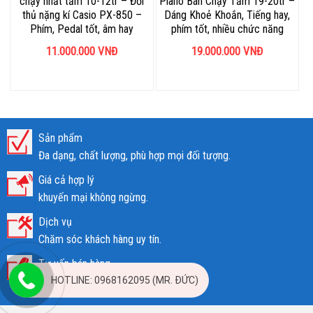
chạy nhất tầm 10-12tr – Đối
Piano Bán Chạy Tầm 19-20tr –
thủ nặng kí Casio PX-850 –
Dáng Khoẻ Khoắn, Tiếng hay,
Phím, Pedal tốt, âm hay
phím tốt, nhiều chức năng
11.000.000
VNĐ
19.000.000
VNĐ
Sản phẩm
Đa dạng, chất lượng, phù hợp mọi đối tượng.
Giá cả hợp lý
khuyến mại không ngừng.
Dịch vụ
Chăm sóc khách hàng uy tín.
Tư vấn bán hàng
HOTLINE: 0968162095 (MR. ĐỨC)
096.816.2095