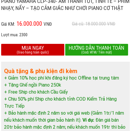
PIANO YAMAHA CLP-340- ÂM THANH TỐT, TINH TẾ – PHÍM
NHẠY, NẨY – TẠO CẢM GIÁC NHƯ CHƠI PIANO CƠ THẬT
16.000.000
Giá cũ: 18.000.000
VNĐ
Giá KM:
VNĐ
Lượt mua:
2300
MUA NGAY
HƯỚNG DẪN THANH TOÁN
(Giao hàng toàn quốc)
(Cod/ ATM/ Tiền mặt)
Quà tặng & phụ kiện đi kèm
+ Giảm 10% học phí khi đăng ký học Offline tại trung tâm
+ Tặng Ghế ngồi Piano 250k
+ Free Ship cho khách Cầu Giấy
+ Chịu 50% phí Ship cho khách tỉnh COD Kiểm Trả Hàng
Trực Tiếp
+ Bảo hành mặc định 2 năm so với giá web (Giảm 1tr/1 năm
nếu khách muốn thời gian bảo hành ít).
Ví dụ:
Đàn giá bán
20tr bảo hành mặc định 2 năm; nếu khách muốn 19tr thì bảo