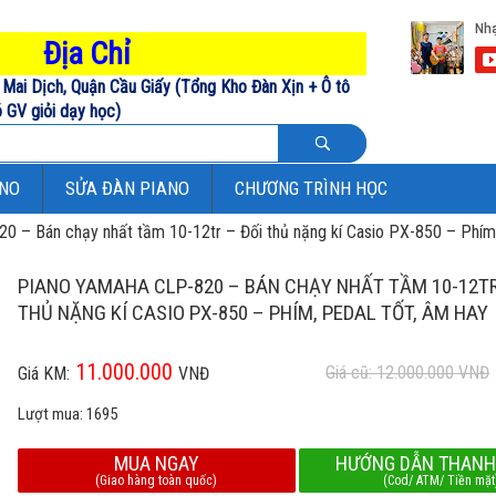
Địa Chỉ
Mai Dịch, Quận Cầu Giấy (Tổng Kho Đàn Xịn + Ô tô
 GV giỏi dạy học)
ANO
SỬA ĐÀN PIANO
CHƯƠNG TRÌNH HỌC
0 – Bán chạy nhất tầm 10-12tr – Đối thủ nặng kí Casio PX-850 – Phím,
PIANO YAMAHA CLP-820 – BÁN CHẠY NHẤT TẦM 10-12TR
THỦ NẶNG KÍ CASIO PX-850 – PHÍM, PEDAL TỐT, ÂM HAY
11.000.000
Giá cũ: 12.000.000
VNĐ
Giá KM:
VNĐ
Lượt mua:
1695
MUA NGAY
HƯỚNG DẪN THANH
(Giao hàng toàn quốc)
(Cod/ ATM/ Tiền mặt