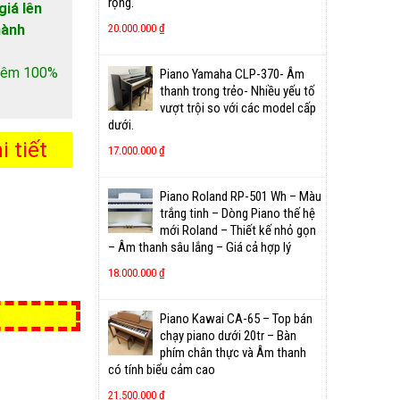
rộng.
giá lên
hành
20.000.000
₫
 thêm 100%
Piano Yamaha CLP-370- Âm
thanh trong trẻo- Nhiều yếu tố
vượt trội so với các model cấp
dưới.
 tiết
17.000.000
₫
Piano Roland RP-501 Wh – Màu
trắng tinh – Dòng Piano thế hệ
mới Roland – Thiết kế nhỏ gọn
– Âm thanh sâu lắng – Giá cả hợp lý
18.000.000
₫
Piano Kawai CA-65 – Top bán
chạy piano dưới 20tr – Bàn
phím chân thực và Âm thanh
có tính biểu cảm cao
21.500.000
₫