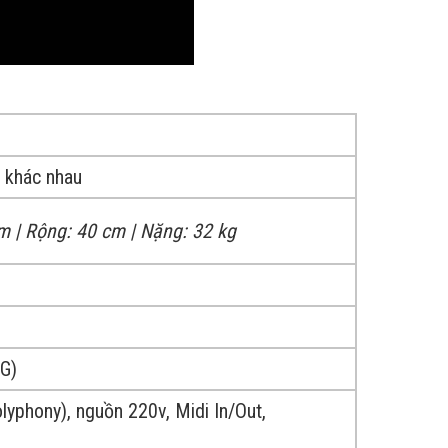
c khác nhau
m | Rộng: 40 cm | Nặng: 32 kg
-G)
yphony), nguồn 220v, Midi In/Out,