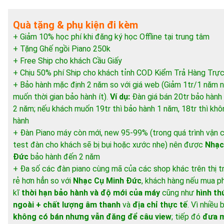
Quà tặng & phụ kiện đi kèm
+ Giảm 10% học phí khi đăng ký học Offline tại trung tâm
+ Tặng Ghế ngồi Piano 250k
+ Free Ship cho khách Cầu Giấy
+ Chịu 50% phí Ship cho khách tỉnh COD Kiểm Trả Hàng Trực
+ Bảo hành mặc định 2 năm so với giá web (Giảm 1tr/1 năm 
muốn thời gian bảo hành ít).
Ví dụ:
Đàn giá bán 20tr bảo hành
2 năm; nếu khách muốn 19tr thì bảo hành 1 năm, 18tr thì kh
hành
+ Đàn Piano máy còn mới, new 95-99% (trong quá trình vận 
test đàn cho khách sẽ bị bụi hoặc xước nhẹ) nên được
Nhạc
Đức
bảo hành đến 2 năm
+ Đa số các đàn piano cùng mã của các shop khác trên thị 
rẻ hơn hẳn so với
Nhạc Cụ Minh Đức
, khách hàng nếu mua ph
kĩ
thời hạn bảo hành và độ mới của máy
cũng như
hình th
ngoài + chất lượng âm thanh
và
địa chỉ thực tế
. Vì nhiều
không có bán nhưng vẫn đăng để câu view
; tiếp đó
đưa m