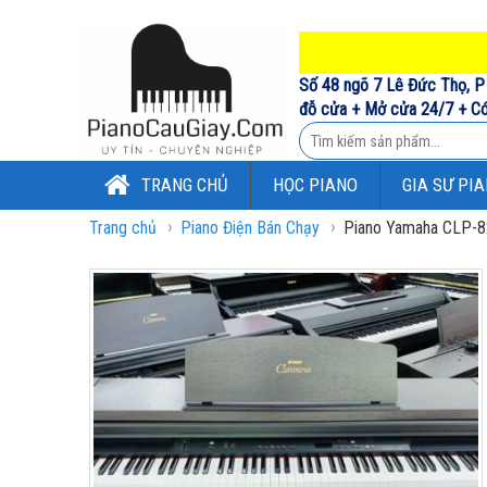
Số 48 ngõ 7 Lê Đức Thọ, P 
đỗ cửa + Mở cửa 24/7 + Có
TRANG CHỦ
HỌC PIANO
GIA SƯ PI
›
›
Trang chủ
Piano Điện Bán Chạy
Piano Yamaha CLP-82