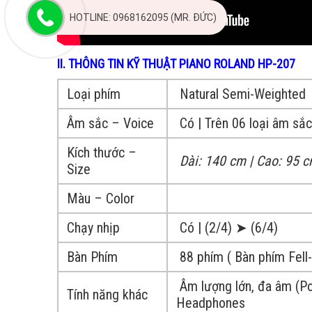
HOTLINE: 0968162095 (MR. ĐỨC)
II. THÔNG TIN KỸ THUẬT PIANO ROLAND HP-207
Loại phím
Natural Semi-Weighted
Âm sắc – Voice
Có | Trên 06 loại âm sắ
Kích thước –
Dài: 140 cm | Cao: 95 c
Size
Màu – Color
Chạy nhịp
Có | (2/4) ➤ (6/4)
Bàn Phím
88 phím ( Bàn phím Fell
Âm lượng lớn, đa âm (Pol
Tính năng khác
Headphones