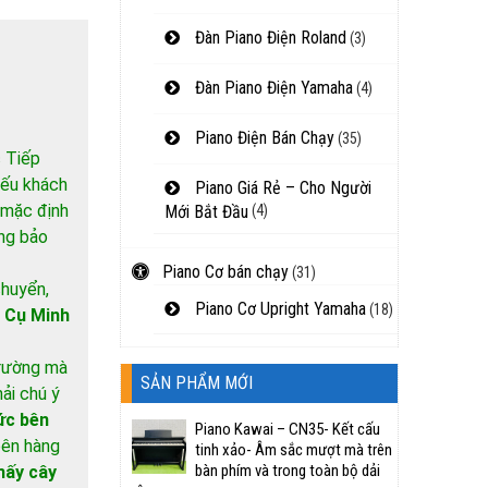
Đàn Piano Điện Roland
(3)
Đàn Piano Điện Yamaha
(4)
Piano Điện Bán Chạy
(35)
 Tiếp
nếu khách
Piano Giá Rẻ – Cho Người
 mặc định
Mới Bắt Đầu
(4)
ông bảo
Piano Cơ bán chạy
(31)
chuyển,
Piano Cơ Upright Yamaha
(18)
 Cụ Minh
trường mà
SẢN PHẨM MỚI
ải chú ý
ức bên
Piano Kawai – CN35- Kết cấu
 bên hàng
tinh xảo- Âm sắc mượt mà trên
bàn phím và trong toàn bộ dải
ấy cây